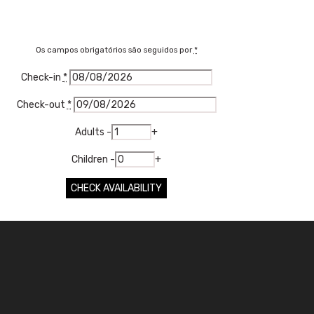
Os campos obrigatórios são seguidos por
*
Check-in
*
Check-out
*
Adults
-
+
Children
-
+