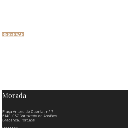
RESERVAR
Morada
Praça Antero de Quental, n.º 7
5140-057 Carrazeda de Ansiães
Bragança, Portugal