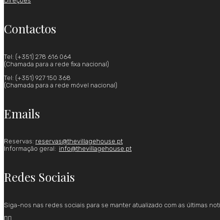
Direções
Contactos
Tel: (+351) 278 616 064
(Chamada para a rede fixa nacional)
Tel: (+351) 927 150 368
(Chamada para a rede móvel nacional)
Emails
Reservas:
reservas@thevillagehouse.pt
Informação geral:
info@thevillagehouse.pt
Redes Sociais
Siga-nos nas redes sociais para se manter atualizado com as últimas not

